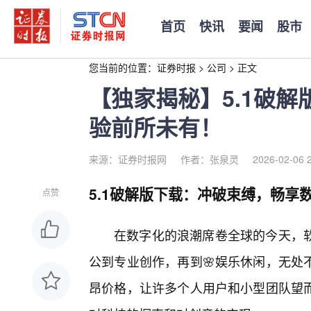
首页
快讯
要闻
股市
您当前的位置：
证券时报
>
公司
>
正文
【独家揭秘】5.1破
验前所未有！
来源：证券时报网
作者：张泉灵
2026-02-06 
5.1破解版下载：冲破束缚，畅享
点赞
在数字化的浪潮席卷全球的今天，
公到专业创作，再到🌸娱乐休闲，无处
昂价格，让许多个人用户和小型团队望