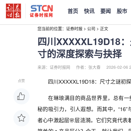
首页
快讯
要闻
股市
您当前的位置：
证券时报
>
公司
>
正文
四川XXXXXL19D1
寸的深度探索与抉择
来源：证券时报网
作者：张大春
2026-02-06 
四川XXXXXL19D18：尺寸之谜初
点赞
在琳琅满目的商品世界里，总有一些型
秘的吸引力，引人遐想。而其中，“16”
者心中激起层🌸层涟漪。它们究竟代表