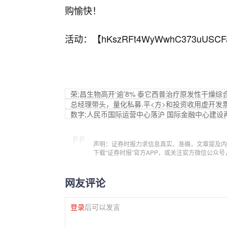
购愉快！
活动：【
hKszRFt4WyWwhC373uUSCF
荣;昌生物高开‘逾’8% 泰它西普治疗原发性干燥综
总经理带头，量化私募.平<方>和投资收用虚开发
数字;人民币国际运营中心落沪 国际金融中心建设
声明：证券时报力求信息真实、准确，文章提及内
下载“证券时报”官方APP，或关注官方微信公众
网友评论
登录
后可以发言