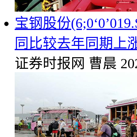
宝钢股份(6;0‘0’0
同比较去年同期上涨3
证券时报网
曹晨
20