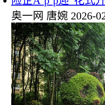
险企A‘p’p迎“花
奥一网
唐婉
2026-02