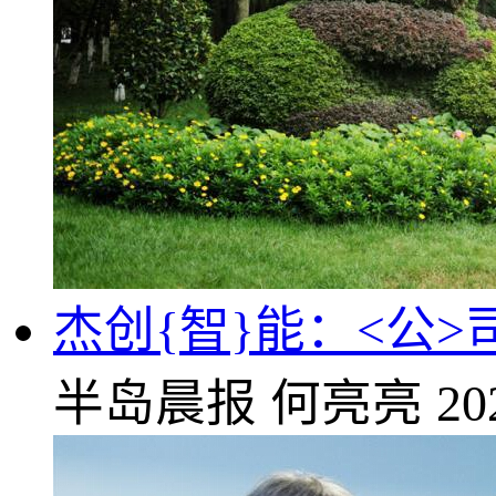
杰创{智}能：<公>
半岛晨报
何亮亮
20