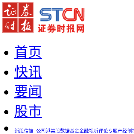
首页
快讯
要闻
股市
新股
信披+
公司
港美股
数据
基金
金融
视听
评论
专题
产经
创