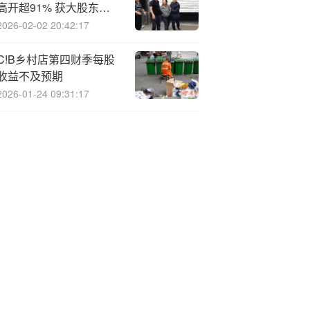
高开超91% 获大股东
12.76亿港元提私有化
2026-02-02 20:42:17
C!B乡村店第四财季每股
收益不及预期
2026-01-24 09:31:17