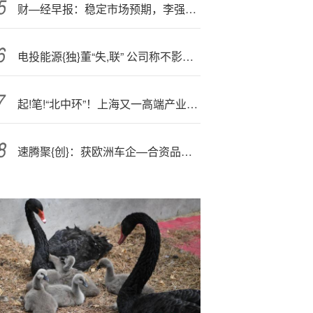
财—经早报：稳定市场预期，李强主持召开国务院第九次全体会议，A股市场高歌猛进盘中刷新多项纪录
电投能源{独}董“失,联” 公司称不影响董事会运作
起!笔!“北中环”！上海又一高端产业集群启动建设
速腾聚{创}：获欧洲车企—合资品牌定点超50万台