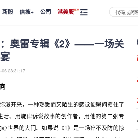
新股
信披+
公司
港美股
：奥雷专辑《2》——一场关
宴
-06 23:31:17
向
中弥漫开来，一种熟悉而又陌生的感觉便瞬间攫住了
生活、用旋律诉说故事的创作者，用他的第二张专
内心世界的大门。如果说《1》是一场猝不及防的惊