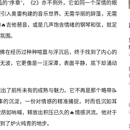
的“序章”，《2》亦不例外。它如同一个深情的眼
缓引入奥雷构建的音乐世界。无需华丽的辞藻，无需
🔥吉他琶音，或是几声饱含情绪的钢琴和弦，就足
的氛围。
仿佛在经历过种种喧嚣与浮沉后，终于找到了内心的
静无波，它更像是一汪深潭，表面平静，底下却涌动
出了前所未有的成熟与魅力。它不再是那个略带📝
事的沉淀，一份对情感的精准捕捉。时而低沉如耳
昂如呐喊，释放出积压已久的🔥情感洪流。他对于
到了炉火纯青的地步。