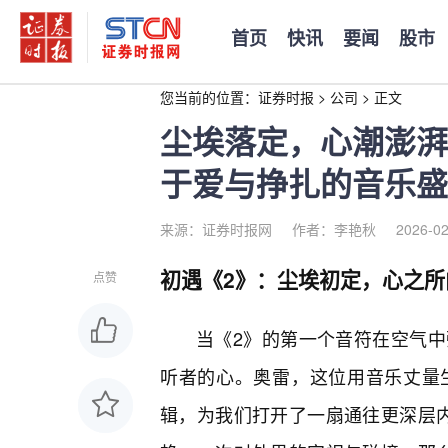
首页
快讯
要闻
股市
您当前的位置：
证券时报
>
公司
>
正文
尘埃落定，心潮澎湃
于爱与挣扎的音乐盛
来源：证券时报网
作者：李艳秋
2026-02
初遇《2》：尘埃初定，心之所
点赞
当《2》的第一个音符在空气
听者的心。奥雷，这位用音乐丈量
辑，为我们打开了一扇通往更深层