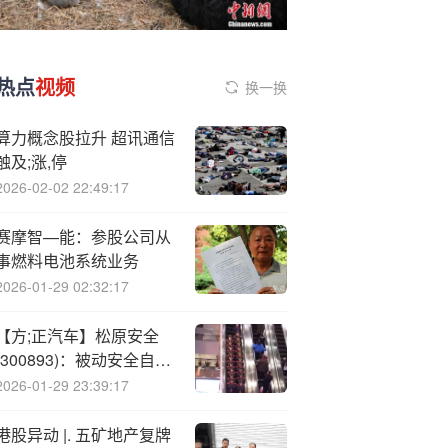
热点
视频
换一换
算力概念股拉升 超讯通信
触及;涨,停
2026-02-02 22:49:17
赛摩智—能：参股公司从
事燃料电池系统业务
2026-01-29 02:32:17
【方;正汽车】松原安全
(300893)：被动安全自主
新星，国产替代&出海双
2026-01-29 23:39:17
线并进
港股异动 |. 五矿地产复牌