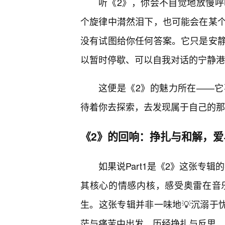
听《2》，你会不自觉地放慢
个旋律中潸然泪下，也可能会在某
没有试图给你任何答案。它只是安
以暂时停歇、可以自我对话的宁静港
这便是《2》的魅力所在——
待着你去探索，去发现属于自己的那
《2》的回响：挣扎与和解，爱
如果说Part1是《2》这张专辑
其核心的情感内核，感受奥雷在音
生。这张专辑并非一味地💡沉溺于
茫与痛苦中出发，历经挣扎与反思，