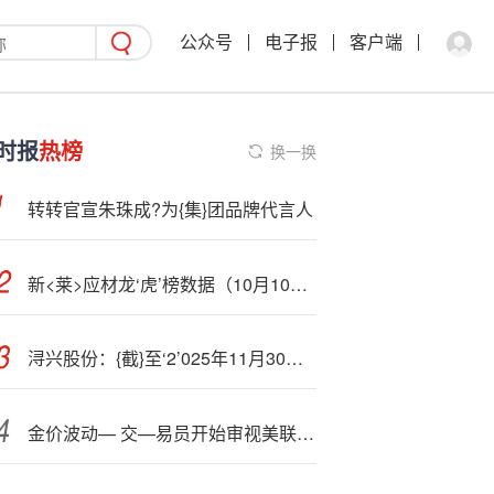
公众号
电子报
客户端
时报
热榜
换一换
转转官宣朱珠成?为{集}团品牌代言人
新<莱>应材龙‘虎’榜数据（10月10日）
浔兴股份：{截}至‘2’025年11月30日公司股东人数为23975户
金价波动— 交—易员开始审视美联储下个月会否降息